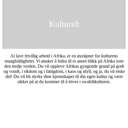
Kulturelt
At lave frivillig arbeid i Afrika, er en øyeåpner for kulturens
mangfoldigheter. Vi ønsker å bidra til et annet blikk på Afrika som
den tredje verden. Du vil oppleve Afrikas gyngende grund på godt
og vondt, i rikdom og i fattigdom, i kaos og idyll, og ja, du vil elske
det! Du vil bli styrke dine kjennskaper til din egen kultur og være
sikker på at du kommer til å trives i swahilikulturen.
Innhold i våres 4 måneders Hands on