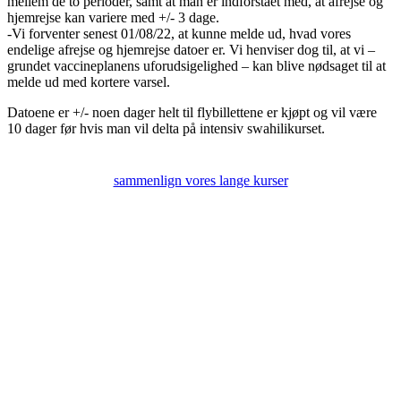
mellem de to perioder, samt at man er indforstået med, at afrejse og
hjemrejse kan variere med +/- 3 dage.
-Vi forventer senest 01/08/22, at kunne melde ud, hvad vores
endelige afrejse og hjemrejse datoer er. Vi henviser dog til, at vi –
grundet vaccineplanens uforudsigelighed – kan blive nødsaget til at
melde ud med kortere varsel.
Datoene er +/- noen dager helt til flybillettene er kjøpt og vil være
10 dager før hvis man vil delta på intensiv swahilikurset.
sammenlign vores lange kurser