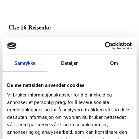
Uke 16 Reiseuke
Backpacking • Kilimanjaro • Zambia m.m.
Denne uken er deres mulighet til å reise på egenhånd.
Sammen med dine nye venner kan du f.eks. reise til Victoria
Samtykke
Detaljer
Om
Falls i Zambia og bungyjumpe enhet leie en bil og dra på
roadtrip i Sør-Afrika. Du kan også ta utfordringen i å bestige
det høyeste fjellet på det afrikanske kontinentet, Kilimanjaro.
Bare reiselysten setter grenser.
Denne nettsiden anvender cookies
Vi bruker informasjonskapsler for å gi innhold og
annonser et personlig preg, for å levere sosiale
mediefunksjoner og for å analysere trafikken vår. Vi deler
Uke 17-(18) Undervisning og avslutning
dessuten informasjon om hvordan du bruker nettstedet
vårt, med partnerne våre innen sosiale medier,
Frivillig arbeide • Prosjekt • Kulturforståelse • Swahili •
annonsering og analysearbeid, som kan kombinere den
Avslutning