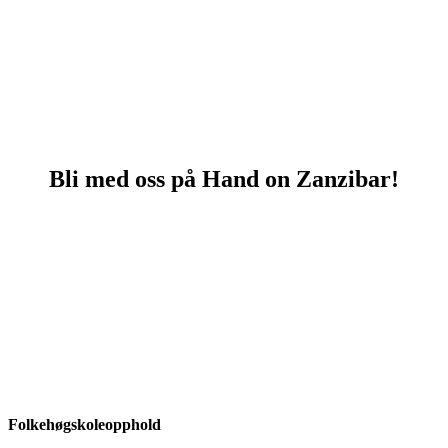
Bli med oss på Hand on Zanzibar!
Meld deg på her
Vurderer du...?
Folkehøgskoleopphold