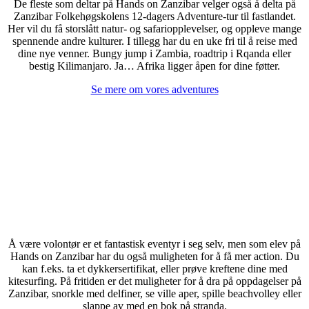
De fleste som deltar på Hands on Zanzibar velger også å delta på
Zanzibar Folkehøgskolens 12-dagers Adventure-tur til fastlandet.
Her vil du få storslått natur- og safariopplevelser, og oppleve mange
spennende andre kulturer. I tillegg har du en uke fri til å reise med
dine nye venner. Bungy jump i Zambia, roadtrip i Rqanda eller
bestig Kilimanjaro. Ja… Afrika ligger åpen for dine føtter.
Se mere om vores adventures
Dykking, Kitesurfing og Watersport
Å være volontør er et fantastisk eventyr i seg selv, men som elev på
Hands on Zanzibar har du også muligheten for å få mer action. Du
kan f.eks. ta et dykkersertifikat, eller prøve kreftene dine med
kitesurfing. På fritiden er det muligheter for å dra på oppdagelser på
Zanzibar, snorkle med delfiner, se ville aper, spille beachvolley eller
slappe av med en bok på stranda.