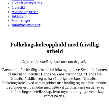
Hva får du med deg
Oversikt
Avreise og priser
Inkludert
Vurderinger
Informasjonsmøter
Folkehøgskoleopphold med frivillig
arbeid
Gjør en forskjell og lære mer om deg selv
Brenner du for frivillig arbeide i Afrika og oppleve Swahilikultueren
på nær hånd, deretter Hands on Zanzibar for deg. ”Hands On
Zanzibar” skiller seg ut fra vårt originale kurs, ”Zanzibar
Folkehøgskole”, ved at man jobber mer frivillig og man blir i mindre
grad undervist. Samtidig med dette vil du også være en del av et
unikt folkehøgskolefellesskap, hvor mye moro og nye vennskap
venter på deg.