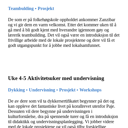
Teambulding • Prosjekt
De som er på folkehøgskole oppholdet ankommer Zanzibar
og vi gir dem en varm velkomst. Etter det kommer uken til å
gå med å bli godt kjent med hverandre igjennom gøy og
lærerik teambuilding. Det vil også være en introduksjon til det
frivillige arbeide med de lokale prosjektene og dere vil få et
godt utgangspunkt for å jobbe med lokalsamfunnet.
Uke 4-5 Aktivitetsuker med undervisning
Dykking • Undervisning • Prosjekt • Workshops
De av dere som vil ta dykkersertifikatet begynner på det og
kan oppleve det fantastiske livet på korallrevet utenfor Paje.
Dessuten vil dere begynne på undervisningen i
kulturforståelse, dra på spennende turer og få en introduksjon
til didaktikk og undervisningsplanlegging. Vi jobber videre
med de lokale prosjektene og vil også tilby forskjellige