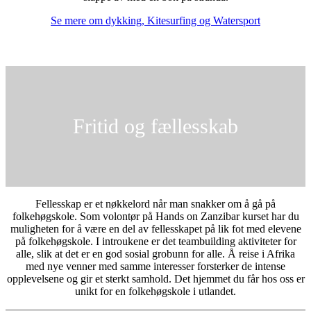
Se mere om dykking, Kitesurfing og Watersport
Fritid og fællesskab
Fellesskap er et nøkkelord når man snakker om å gå på
folkehøgskole. Som volontør på Hands on Zanzibar kurset har du
muligheten for å være en del av fellesskapet på lik fot med elevene
på folkehøgskole. I introukene er det teambuilding aktiviteter for
alle, slik at det er en god sosial grobunn for alle. Å reise i Afrika
med nye venner med samme interesser forsterker de intense
opplevelsene og gir et sterkt samhold. Det hjemmet du får hos oss er
unikt for en folkehøgskole i utlandet.